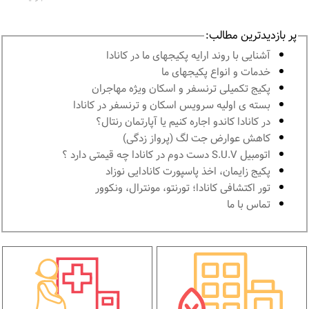
پر بازدیدترین مطالب:
آشنايى با روند ارايه پكيجهاى ما در كانادا
خدمات و انواع پكيجهاى ما
پكيج تكميلى ترنسفر و اسكان ويژه مهاجران
بسته ی اولیه سرویس اسکان و ترنسفر در کانادا
در كانادا کاندو اجاره كنيم يا آپارتمان رنتال؟
کاهش عوارض جت لگ (پرواز زدگی)
اتومبیل S.U.V دست دوم در كانادا چه قيمتى دارد ؟
پكيج زايمان، اخذ پاسپورت كانادايى نوزاد
تور اكتشافى كانادا؛ تورنتو، مونترال، ونکوور
تماس با ما