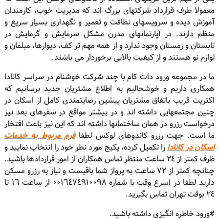
معمولا طرف قرارداد شرکتهاى بزرگ اند که مدیریت خوب، کارمندان
آموزش دیده و سرویسهاى نظافت و تعمیر و نگهدارى بسیار سریع و
منظم دارند. در آپارتمانهاى مدرن مشکل سرمایش و گرمایش در
تابستان و زمستان وجود ندارد و از همه مهم تر کف، دیوارها، مبلمان و
لوازم نو هستند و از کیفیت بالایى برخوردار می باشند.
ما در مجموعه ورود دات کام با چند شرکت خوشنام در سراسر کانادا
همکارى داریم و خوشحالیم به اطلاع مشتریان جدید برسانیم که
اکثریت قریب باتفاق مشتریان پیشین رضایتمندى کامل از اسکان در
چنین مجتمعهایى داشته اند و در بیشتر مواقع در سفرهاى بعد نیز
درخواست رزرو در همان ساختمانها داشته اند که این نیز باعث افتخار
ما است. جهت رزرو کاندوهاى لوکس لطفا
فرم مربوط به خدمات
اسکان در کانادا
را تکمیل کرده، پكيج مورد نظر خود را انتخاب نماييد و
ظرف کمتر از ٢٤ ساعت منتظر تماس همکاران از امور قراردادها باشید.
چنانچه کمتر از ٧٢ ساعت به پرواز شما باقیست و نیاز به رزرو مسکن
دارید لطفا در اسرع وقت با شماره ٠٠١٦٤٧٤٩١٠٠٩٨ از ساعت ١٦ تا
٢٤ بوقت تهران تماس بگیرید.
#ورود خاطره انگیزى داشته باشید.