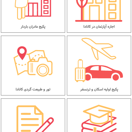
اجاره آپارتمان در کانادا
پکیج مادران باردار
پکیج اولیه اسکان و ترنسفر
تور و طبیعت گردی کانادا