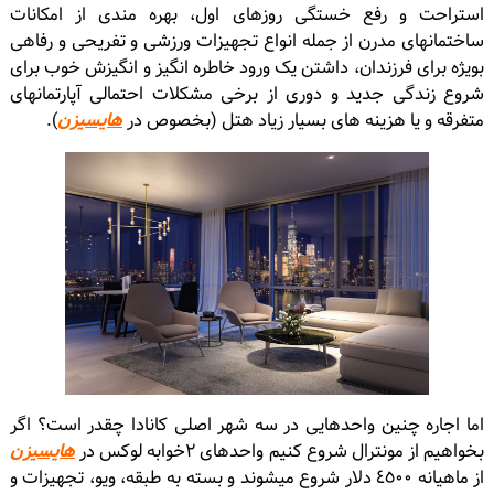
استراحت و رفع خستگى روزهاى اول، بهره مندى از امکانات
ساختمانهاى مدرن از جمله انواع تجهیزات ورزشى و تفریحى و رفاهى
بویژه براى فرزندان، داشتن یک ورود خاطره انگیز و انگیزش خوب براى
شروع زندگى جدید و دورى از برخى مشکلات احتمالى آپارتمانهاى
متفرقه و یا هزینه های بسیار زیاد هتل (بخصوص در
هایسیزن
).
اما اجاره چنین واحدهایى در سه شهر اصلى کانادا چقدر است؟ اگر
بخواهیم از مونترال شروع کنیم واحدهاى ٢خوابه لوکس در
هایسیزن
از ماهیانه ٤٥٠٠ دلار شروع میشوند و بسته به طبقه، ویو، تجهیزات و