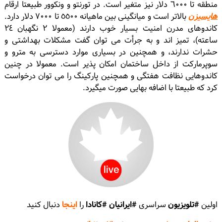
منطقه تا ٦٠٠٠ دلار نیز متغیر است. در تورنتو و ونکوور طبیعتا ارقام
هایسیزن
بالاتر است و میانگینى بین ماهیانه ٥٥٠٠ تا ٧٠٠٠ دلار دارد.
کاندوهاى مدرن امنیت بسیار خوب دارند (معمولا ٢ نگهبان ٢٤
ساعته)، تمیز اند و به جرأت می توان گفت مشکلات بهداشتى و
حشرات ندارند، و همچنین در بسیارى موارد دسترسى به مترو و
سوپرمارکت از داخل ساختمان امکان پذیر است. معمولا در چنین
کاندوهایى نظافت هفتگى و همچنین پارکینگ را می توان درخواست
کرد که طبیعتا با اضافه بهایى صورت میگیرد.
اولين
#تلويزيون
سراسرى
#ايرانيان #كانادا
را
اينجا
دنبال كنيد