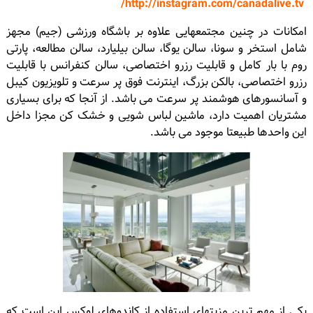
http://instagram.com/canadalive.tv/
امکانات در چنین مجتمعهایى علاوه بر باشگاه ورزشى (جیم) مجهز
شامل استخر و سونا، سالن یوگا، سالن بیلیارد، سالن مطالعه، پارتى
روم با بار کامل و قابلیت رزرو اختصاصى، سالن کنفرانس با قابلیت
رزرو اختصاصى، بالکن بزرگ، اینترنت فوق پر سرعت و تلویزیون کیبل
و آسانسورهاى هوشمند پر سرعت می باشد. از آنجا که براى بسیارى
مشتریان اهمیت دارد، ماشین لباس شویى و خشک کن مجزا داخل
این واحدها طبیعتا موجود می باشد.
یکى از مهم ترین مزیتهاى استفاده از کاندوهاى لوکس این است که