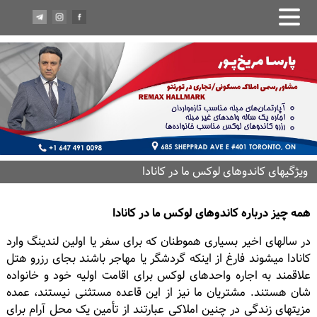
ويژگيهاى كاندوهاى لوكس ما در كانادا
همه چیز درباره کاندوهاى لوکس ما در کانادا
در سالهای اخیر بسیارى هموطنان که براى سفر یا اولین لندینگ وارد
کانادا میشوند فارغ از اینکه گردشگر یا مهاجر باشند بجای رزرو هتل
علاقمند به اجاره واحدهاى لوکس براى اقامت اولیه خود و خانواده
شان هستند. مشتريان ما نيز از اين قاعده مستثنى نيستند، عمده
مزیتهاى زندگى در چنین املاکى عبارتند از تأمین یک محل آرام براى