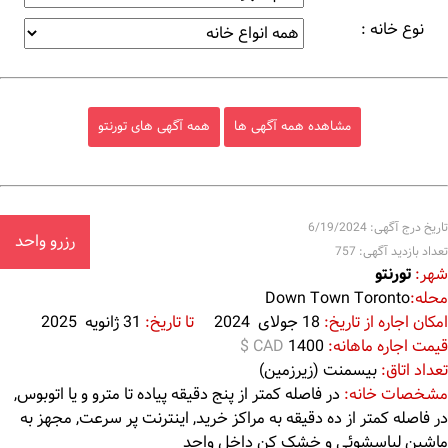
نوع خانه :
مشاهده همه آگهی ها
همه آگهی های تورنتو
تاریخ درج آگهی: 6/19/2024
رزرو واحد
تعداد بازدید آگهی: 757
شهر:
تورنتو
محله:
Down Town Toronto
امکان اجاره از تاریخ:
18 جولای 2024
تا تاریخ:
31 ژانویه 2025
قیمت اجاره ماهانه:
1400
$ CAD
تعداد اتاق:
بیسمنت (زیرزمین)
مشخصات خانه:
در فاصله کمتر از پنج دقیقه پیاده تا مترو و یا اتوبوس,
در فاصله کمتر از ده دقیقه به مراکز خرید, اینترنت پر سرعت, مجهز به
ماشین لباسشوئی و خشک کن داخل واحد