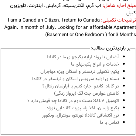
مبلغ اجاره شامل:
آب گرم، الکتریسیته، گرمایش، اینترنت، تلویزیون
کیبل
توضیحات تکمیلی:
I am a Canadian Citizen. I return to Canada
Again. in month of July. Looking for an affordable Apartment
(Basement or One Bedroom ) for 3 Months
پر بازدیدترین مطالب:
آشنايى با روند ارايه پكيجهاى ما در كانادا
خدمات و انواع پكيجهاى ما
پكيج تكميلى ترنسفر و اسكان ويژه مهاجران
بسته ی اولیه سرویس اسکان و ترنسفر در کانادا
در كانادا کاندو اجاره كنيم يا آپارتمان رنتال؟
کاهش عوارض جت لگ (پرواز زدگی)
اتومبیل S.U.V دست دوم در كانادا چه قيمتى دارد ؟
پكيج زايمان، اخذ پاسپورت كانادايى نوزاد
تور اكتشافى كانادا؛ تورنتو، مونترال، ونکوور
تماس با ما