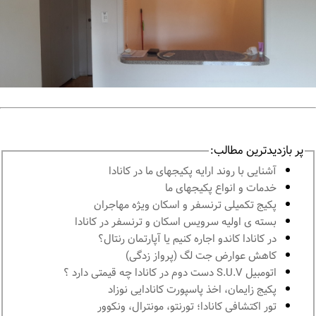
پر بازدیدترین مطالب:
آشنايى با روند ارايه پكيجهاى ما در كانادا
خدمات و انواع پكيجهاى ما
پكيج تكميلى ترنسفر و اسكان ويژه مهاجران
بسته ی اولیه سرویس اسکان و ترنسفر در کانادا
در كانادا کاندو اجاره كنيم يا آپارتمان رنتال؟
کاهش عوارض جت لگ (پرواز زدگی)
اتومبیل S.U.V دست دوم در كانادا چه قيمتى دارد ؟
پكيج زايمان، اخذ پاسپورت كانادايى نوزاد
تور اكتشافى كانادا؛ تورنتو، مونترال، ونکوور