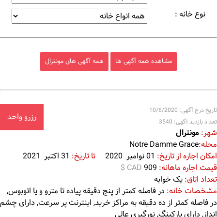
نوع خانه :
مشاهده همه آگهی ها
همه آگهی های مونترال
تاریخ درج آگهی: 10/6/2020
رزرو واحد
تعداد بازدید آگهی: 3540
شهر:
مونترال
محله:
Notre Damme Grace
امکان اجاره از تاریخ:
01 نوامبر 2020
تا تاریخ:
31 اکتبر 2021
قیمت اجاره ماهانه:
909
$ CAD
تعداد اتاق:
یک خوابه
مشخصات خانه:
در فاصله کمتر از پنج دقیقه پیاده تا مترو و یا اتوبوس,
در فاصله کمتر از ده دقیقه به مراکز خرید, اینترنت پر سرعت, دارای چشم
انداز, دارای پارکینگ, نورگیری عالی