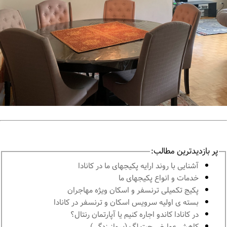
پر بازدیدترین مطالب:
آشنايى با روند ارايه پكيجهاى ما در كانادا
خدمات و انواع پكيجهاى ما
پكيج تكميلى ترنسفر و اسكان ويژه مهاجران
بسته ی اولیه سرویس اسکان و ترنسفر در کانادا
در كانادا کاندو اجاره كنيم يا آپارتمان رنتال؟