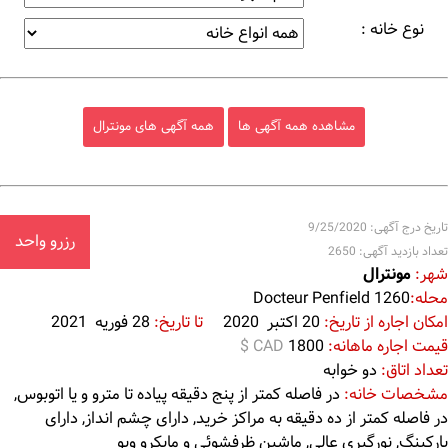
نوع خانه :
مشاهده همه آگهی ها
همه آگهی های مونترال
تاریخ درج آگهی: 9/25/2020
رزرو واحد
تعداد بازدید آگهی: 2650
شهر:
مونترال
محله:
1260 Docteur Penfield
امکان اجاره از تاریخ:
20 اکتبر 2020
تا تاریخ:
28 فوریه 2021
قیمت اجاره ماهانه:
1800
$ CAD
تعداد اتاق:
دو خوابه
مشخصات خانه:
در فاصله کمتر از پنج دقیقه پیاده تا مترو و یا اتوبوس,
در فاصله کمتر از ده دقیقه به مراکز خرید, دارای چشم انداز, دارای
پارکینگ, نورگیری عالی, ماشین ظرفشوئی و مایکرو ویو