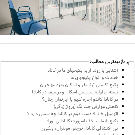
پر بازدیدترین مطالب:
آشنايى با روند ارايه پكيجهاى ما در كانادا
خدمات و انواع پكيجهاى ما
پكيج تكميلى ترنسفر و اسكان ويژه مهاجران
بسته ی اولیه سرویس اسکان و ترنسفر در کانادا
در كانادا کاندو اجاره كنيم يا آپارتمان رنتال؟
کاهش عوارض جت لگ (پرواز زدگی)
اتومبیل S.U.V دست دوم در كانادا چه قيمتى دارد ؟
پكيج زايمان، اخذ پاسپورت كانادايى نوزاد
تور اكتشافى كانادا؛ تورنتو، مونترال، ونکوور