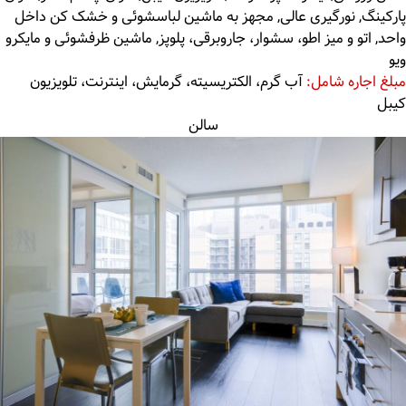
پارکینگ, نورگیری عالی, مجهز به ماشین لباسشوئی و خشک کن داخل
واحد, اتو و میز اطو، سشوار، جاروبرقی، پلوپز, ماشین ظرفشوئی و مایکرو
ویو
مبلغ اجاره شامل:
آب گرم، الکتریسیته، گرمایش، اینترنت، تلویزیون
کیبل
سالن