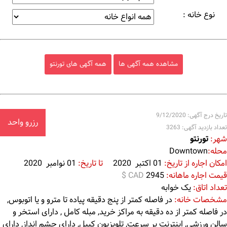
نوع خانه :
مشاهده همه آگهی ها
همه آگهی های تورنتو
تاریخ درج آگهی: 9/12/2020
رزرو واحد
تعداد بازدید آگهی: 3263
شهر:
تورنتو
محله:
Downtown
امکان اجاره از تاریخ:
01 اکتبر 2020
تا تاریخ:
01 نوامبر 2020
قیمت اجاره ماهانه:
2945
$ CAD
تعداد اتاق:
یک خوابه
مشخصات خانه:
در فاصله کمتر از پنج دقیقه پیاده تا مترو و یا اتوبوس,
در فاصله کمتر از ده دقیقه به مراکز خرید, مبله کامل , دارای استخر و
سالن ورزشی, اینترنت پر سرعت, تلویزیون کیبل, دارای چشم انداز, دارای