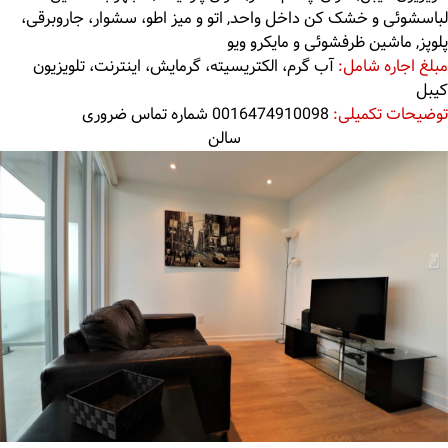
لباسشوئی و خشک کن داخل واحد, اتو و میز اطو، سشوار، جاروبرقی،
پلوپز, ماشین ظرفشوئی و مایکرو ویو
مبلغ اجاره شامل:
آب گرم، الکتریسیته، گرمایش، اینترنت، تلویزیون
کیبل
توضیحات تکمیلی:
0016474910098 شماره تماس ضروری
سالن