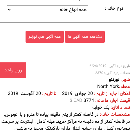
نوع خانه :
مشاهده همه آگهی ها
همه آگهی های تورنتو
تاریخ درج آگهی: 6/24/2019
رزرو واحد
تعداد بازدید آگهی: 2370
شهر:
تورنتو
محله:
North York
امکان اجاره از تاریخ:
20 جولای 2019
تا تاریخ:
20 آگوست 2019
قیمت اجاره ماهانه:
3774
$ CAD
تعداد اتاق:
یک خوابه
مشخصات خانه:
در فاصله کمتر از پنج دقیقه پیاده تا مترو و یا اتوبوس,
در فاصله کمتر از ده دقیقه به مراکز خرید, مبله کامل , اینترنت پر سرعت,
تلویزیون کیبل, دارای چشم انداز, دارای پارکینگ, مجهز به ماشین