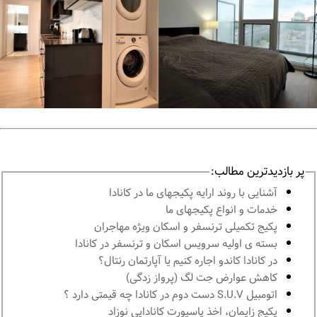
پر بازدیدترین مطالب:
آشنايى با روند ارايه پكيجهاى ما در كانادا
خدمات و انواع پكيجهاى ما
پكيج تكميلى ترنسفر و اسكان ويژه مهاجران
بسته ی اولیه سرویس اسکان و ترنسفر در کانادا
در كانادا کاندو اجاره كنيم يا آپارتمان رنتال؟
کاهش عوارض جت لگ (پرواز زدگی)
اتومبیل S.U.V دست دوم در كانادا چه قيمتى دارد ؟
پكيج زايمان، اخذ پاسپورت كانادايى نوزاد