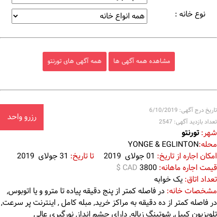
نوع خانه :
مشاهده همه آگهی ها
همه آگهی های تورنتو
تاریخ درج آگهی: 6/10/2019
رزرو واحد
تعداد بازدید آگهی: 2547
شهر:
تورنتو
محله:
YONGE & EGLINTON
امکان اجاره از تاریخ:
01 جولای 2019
تا تاریخ:
31 جولای 2019
قیمت اجاره ماهانه:
3800
$ CAD
تعداد اتاق:
یک خوابه
مشخصات خانه:
در فاصله کمتر از پنج دقیقه پیاده تا مترو و یا اتوبوس,
در فاصله کمتر از ده دقیقه به مراکز خرید, مبله کامل , اینترنت پر سرعت,
تلویزیون کیبل, شوتینگ زباله, دارای چشم انداز, نورگیری عالی