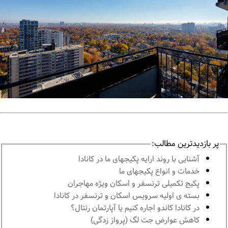
پر بازدیدترین مطالب:
آشنايى با روند ارايه پكيجهاى ما در كانادا
خدمات و انواع پكيجهاى ما
پكيج تكميلى ترنسفر و اسكان ويژه مهاجران
بسته ی اولیه سرویس اسکان و ترنسفر در کانادا
در كانادا کاندو اجاره كنيم يا آپارتمان رنتال؟
کاهش عوارض جت لگ (پرواز زدگی)