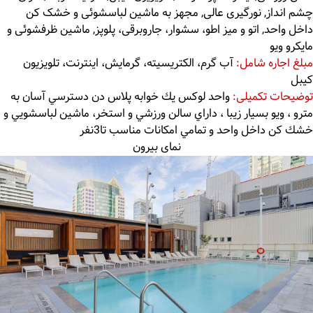
چشم انداز, نورگیری عالی, مجهز به ماشین لباسشوئی و خشک کن
داخل واحد, اتو و میز اطو، سشوار، جاروبرقی، پلوپز, ماشین ظرفشوئی و
مایکرو ویو
مبلغ اجاره شامل:
آب گرم، الکتریسیته، گرمایش، اینترنت، تلویزیون
کیبل
توضیحات تکمیلی:
واحد لوكس يك خوابه پلاس دن دسترسي آسان به
مترو ، ويو بسيار زيبا ، داراي سالن ورزشي و استخر، ماشين لباسشويي و
خشك كن داخل واحد و تمامي امكانات مناسب تا3نفر
نمای بیرون