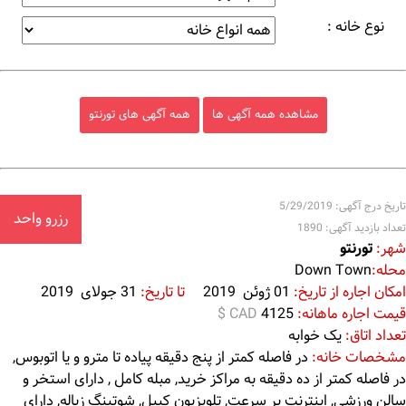
نوع خانه :
مشاهده همه آگهی ها
همه آگهی های تورنتو
تاریخ درج آگهی: 5/29/2019
رزرو واحد
تعداد بازدید آگهی: 1890
شهر:
تورنتو
محله:
Down Town
امکان اجاره از تاریخ:
01 ژوئن 2019
تا تاریخ:
31 جولای 2019
قیمت اجاره ماهانه:
4125
$ CAD
تعداد اتاق:
یک خوابه
مشخصات خانه:
در فاصله کمتر از پنج دقیقه پیاده تا مترو و یا اتوبوس,
در فاصله کمتر از ده دقیقه به مراکز خرید, مبله کامل , دارای استخر و
سالن ورزشی, اینترنت پر سرعت, تلویزیون کیبل, شوتینگ زباله, دارای