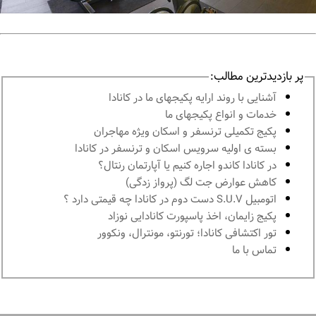
پر بازدیدترین مطالب:
آشنايى با روند ارايه پكيجهاى ما در كانادا
خدمات و انواع پكيجهاى ما
پكيج تكميلى ترنسفر و اسكان ويژه مهاجران
بسته ی اولیه سرویس اسکان و ترنسفر در کانادا
در كانادا کاندو اجاره كنيم يا آپارتمان رنتال؟
کاهش عوارض جت لگ (پرواز زدگی)
اتومبیل S.U.V دست دوم در كانادا چه قيمتى دارد ؟
پكيج زايمان، اخذ پاسپورت كانادايى نوزاد
تور اكتشافى كانادا؛ تورنتو، مونترال، ونکوور
تماس با ما