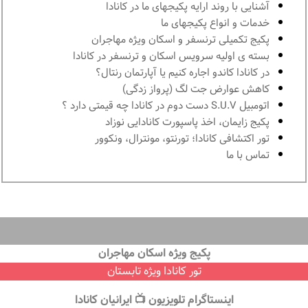
آشنايى با روند ارايه پكيجهاى ما در كانادا
خدمات و انواع پكيجهاى ما
پكيج تكميلى ترنسفر و اسكان ويژه مهاجران
بسته ی اولیه سرویس اسکان و ترنسفر در کانادا
در كانادا کاندو اجاره كنيم يا آپارتمان رنتال؟
کاهش عوارض جت لگ (پرواز زدگی)
اتومبیل S.U.V دست دوم در كانادا چه قيمتى دارد ؟
پكيج زايمان، اخذ پاسپورت كانادايى نوزاد
تور اكتشافى كانادا؛ تورنتو، مونترال، ونکوور
تماس با ما
پكيج ويژه اسكان مهاجران
تور كانادا ویژه تابستان
اينستاگرام تلويزيون 📺 ايرانيان كانادا