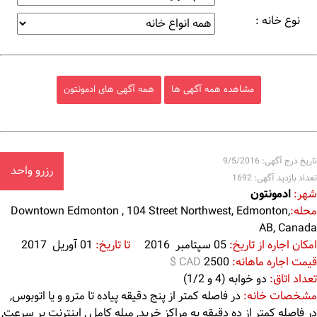
نوع خانه :
مشاهده همه آگهی ها
همه آگهی های ادمونتون
تاریخ درج آگهی: 9/5/2016
رزرو واحد
تعداد بازدید آگهی: 1692
شهر:
ادمونتون
محله:
Downtown Edmonton , 104 Street Northwest, Edmonton,
AB, Canada
امکان اجاره از تاریخ:
05 سپتامبر 2016
تا تاریخ:
01 آوریل 2017
قیمت اجاره ماهانه:
2500
$ CAD
تعداد اتاق:
دو خوابه (4 و 1/2)
مشخصات خانه:
در فاصله کمتر از پنج دقیقه پیاده تا مترو و یا اتوبوس,
در فاصله کمتر از ده دقیقه به مراکز خرید, مبله کامل , اینترنت پر سرعت,