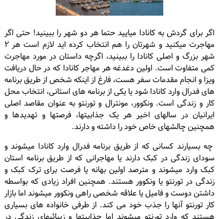
اگر براى گردش به كانادا مياييد حتما هر دو شهر را ببينيد! حتى اگر
مهاجرت ميكنيد و شهرتان را هم انتخاب كرده ايد لازم است هر ٢
شهر بزرگ و اصلى كانادا را ببينيد، اگرچه داستان در مورد مهاجرت
كمى متفاوت است. اولین دغدغه هر مهاجر کانادا که در حال دریافت
ویزا و انجام مقدمات سفر هست، فارغ از اینکه شخص از طریق برنامه
های فدرال وارد کانادا شود یا یکی از برنامه های استانی، انتخاب محل
کار و زندگی است. ونکوور، مونترال و تورنتو به عنوان مقاصد اصلی
ایرانیان در سالهای اخیر هر یک جذابیتها، فرصتها و تهدیدها و
همچنین چالشهای خاص خود را داشته و دارند.
چه بسیارند کسانی که از طریق برنامه فدرال وارد کانادا میشوند و
سودای زندگی در کبک دارند یا مهاجرانی که از طریق برنامه استان
کبک وارد میشوند و مترصد اولین بهانه یا فرصت برای ترک کبک و
زندگی در تورنتو یا ونکوور هستند. همچنین افراد زیادی که بواسطه
داشتن دوست و فامیل یا علاقه شخصی راهی ونکوور میشوند اما بازار
کار تورنتو آنها را جذب خود می کند. از طرفی خانواده های بسیاری
هستند که وارد تورنتو میشوند اما جذابیتها و زیبائیهای زندگی در