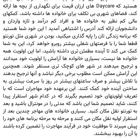
هستید که Daycare های ارزان قیمت برای نگهداری از بچه ها ارائه
کند، فضاهای شهری بی تکلف برای خانواده ها داشته باشد، کمکهای
مالی کم نظیر به خانواده ها و افراد کم درآمد و تازه واردان و
دانشجویان ارائه کند آدرس را اشتباهی آمدید ! این خود شما هستید
که برنامه زندگی تان را پایه گذاری میکنید، بودن در شهری مثل تورنتو
قطعا شما را با فرصتهای شغلی بیشتر روبرو خواهد کرد، این به شما
کمک می کند تا آینده مطمئن تری داشته باشید، اما این اولویت همه
خانواده ها نیست، بسیاری خانواده ها آرامش را اولویت خود میدانند
و ترجیح میدهند در شهر های کوچک تری مستقر شوند. همچنین
این آرامش ممکن است مطلوب برخی دیگر نباشد و آنها ترجیح بدهند
با تلاش بیشتر و صرف ساعتهای بیشتر در روز با سرعت بیشتری به
ساختن آینده خود کمک کنند. این برعهده خود مهاجران است که با
تعریف اولویتهای خود تصمیم بگیرند که در کدام شهر استقرار پیدا
کنند، شاید تصمیم شما این باشد که مدتی را در مونترال باشید و بعد
به تورنتو نقل مکان کنید. بسیاری خانواده های مهاجر چندین بعد از
استقرار اولیه نقل مکان می کنند و مرحله به مرحله برنامه های خود را
پیش میبرند تا موفقیت خود در فرآیند مهاجرت را تضمین کرده باشند
یا آن را بهبود ببخشند.