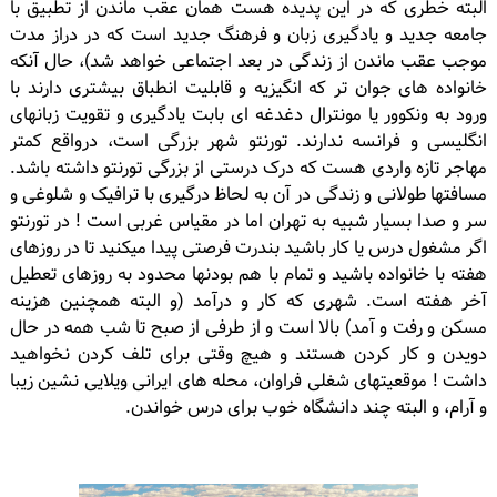
البته خطری که در این پدیده هست همان عقب ماندن از تطبیق با
جامعه جدید و یادگیری زبان و فرهنگ جدید است که در دراز مدت
موجب عقب ماندن از زندگی در بعد اجتماعی خواهد شد)، حال آنکه
خانواده های جوان تر که انگیزیه و قابلیت انطباق بیشتری دارند با
ورود به ونکوور یا مونترال دغدغه ای بابت یادگیری و تقویت زبانهای
انگلیسی و فرانسه ندارند. تورنتو شهر بزرگی است، درواقع کمتر
مهاجر تازه واردی هست که درک درستی از بزرگی تورنتو داشته باشد.
مسافتها طولانی و زندگی در آن به لحاظ درگیری با ترافیک و شلوغی و
سر و صدا بسیار شبیه به تهران اما در مقیاس غربی است ! در تورنتو
اگر مشغول درس یا کار باشید بندرت فرصتی پیدا میکنید تا در روزهای
هفته با خانواده باشید و تمام با هم بودنها محدود به روزهای تعطیل
آخر هفته است. شهری که کار و درآمد (و البته همچنین هزینه
مسکن و رفت و آمد) بالا است و از طرفی از صبح تا شب همه در حال
دویدن و کار کردن هستند و هیچ وقتی برای تلف کردن نخواهید
داشت ! موقعیتهای شغلی فراوان، محله های ایرانی ویلایی نشین زیبا
و آرام، و البته چند دانشگاه خوب برای درس خواندن.