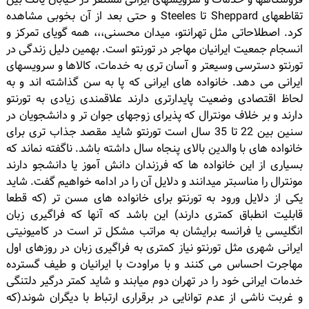
تقاطعهای Sheppard تا Steeles و حتی بعد از آن بخوبی مشاهده
کرد. اصطلاحاتی مثل تهرانتو، میدان محسنی،،، همه گویای تمرکز و
انسجام جمعیت ایرانیان مهاجر در تورنتو است. بهمین دلیل زندگی در
تورنتو دسترسی وسیعتر و آسان تری به خدمات، کالاها و سرویسهای
ایرانی می دهد. خانواده های ایرانی که پا به سن گذاشته اند و به
لحاظ اقتصادی وضعیت پایدارتری دارند علاقمندی زیادی به تورنتو
دارند و بر خلاف مونترال که پذیرای زوجهای جوان تر و دانشجویان در
سنین بین 22 تا 35 سال است تورنتو شاید مقصد جذاب تری برای
خانواده های با والدین بالای پنجاه سال داشته باشد. ناگفته نماند که
بسیاری از این خانواده ها که فرزندان دانش آموز یا دانشجو دارند
مونترال را مناسبتر میدانند و دلایل آن را در ادامه خواهیم گفت. شاید
یکی از دلایل ورود به تورنتو برای خانواده های مسن تر (که قطعا
قابلیت انطباق کمتری دارند) این باشد که آنها که فراگیری زبان
انگلیسی یا فرانسه برایشان به مراتب مشکل تر است در کامیونیتی
ایرانی شهری مثل تورنتو نیاز کمتری به فراگیری زبان در روزهای اول
مهاجرت احساس می کنند و با مراودت با ایرانیان و طیف گسترده
خدمات ایرانی خود را در تهران دوم میابند و شاید کمتر درگیر دلتنگی
و غربت ناشی از عدم توانایی در برقراری ارتباط با دیگران شوند(که