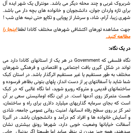
شربروک غربی و چند محله دیگر می باشد. مونترال یک شهر ایده آل
برای تازه واردان جوان، دانشجویان و خانواده های بچه دار می باشد.
شهری زیبا، آرام، شاد، و سرشار از پویایی و تکاپو حتی نیمه های شب !
جهت مشاهده تورهاى اكتشافى شهرهاى مختلف كانادا لطفا
اينجا را
مطالعه كنيد.
در یک نگاه:
نگاه فلسفی که Government در هر یک از استانهای کانادا دارد می
تواند در شکل گیری بافت اجتماعی و اقتصادی و فرهنگی شهرهای
مختلف به طور مستقیم یا غیر مستقیم اثرگذار باشد. در استان کبک
شما شاید با آسفالتهای پر از دست انداز، پلهای بتونی بظاهر فرسوده و
ساختمانهای قدیمی و متروکه روبرو شوید، اما نگاه غالبی که در کبک
هست متمرکز روی آدمها است. در این نگاه اومانیستی سعی بر آن
است که بجای سرمایه گذاریهای میلیارد دلاری برای راه و ساختمان،
تمر کز بر روی سطح رفاه انسانها، امنیت روانی عمومی جامعه، شادی
و آسایش خانواده ها و افراد کم درآمد و دانشجویان باشد. در آلبرتا
آسفالت خیابانها وضعیت خوبی دارد، شهرها رونق بیشتری نشان
میدهند، همه چیز مدرن تر بنظر میاید اما طبیعتا اگر بدنبال جایی