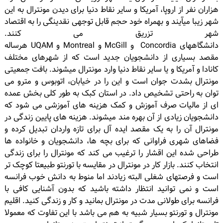
هزاران نفر از اروپا، آمریکا و سایر نقاط دنیا برای دیدن مونترال به این
شهر زیبا میآیند و بهمراه خود حجم قابل توجهی نقدینگی را به اقتصاد
شهر تزریق می کنند.
دانشگاههای Concordia و McGill و Montreal و UQAM هرساله
مقصد بسیاری از دانشجویان جدید است که از شهرهای مختلف
کانادا و آمریکا و یا سایر نقاط دنیا وارد مونترال میشوند. بافت جمعیتی
مونترال بشدت جوان است و این را در خیابان، اتوبوس و مترو می
توان به راحتی تشخیص داد. در استان کبک به طور کلی بخش عمده
ای از مالیات صرف آموزش و کمک هزینه های آموزشی می شود که
دانشجویان زیادی از آن بهره مند میشوند. هزینه های پایین زندگی در
مونترال آن را به یک مقصد ایده آل برای تازه واردان تبدیل کرده و
فضاهای شهری فراوانی که برای بچه ها، دانشجویان و خانواده ها
طراحی شده این اقشار را ترغیب می کند که مونترال را برای زندگی
انتخاب کنند. بازار کار در مونترال در مقایسه با تورنتو طبیعتا کوچک تر
است و فرصتهای شغلی البته زیادند اما منوط به دانش خوب فرانسه
است و نمی توانید انتظار داشته باشید که بدون آشنایی کافی با
فرانسه برای طولانی مدت در مونترال بمانید و کار و زندگی کنید. اقلیم
مونترال و تورنتو بسیار شبیه به هم می باشد با این تفاوت که معمولا