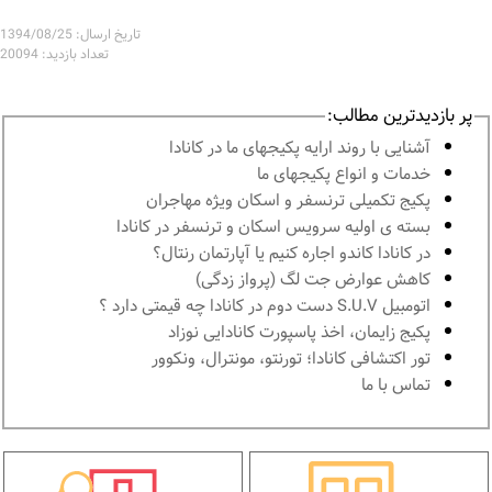
تاریخ ارسال: 1394/08/25
تعداد بازدید: 20094
پر بازدیدترین مطالب:
آشنايى با روند ارايه پكيجهاى ما در كانادا
خدمات و انواع پكيجهاى ما
پكيج تكميلى ترنسفر و اسكان ويژه مهاجران
بسته ی اولیه سرویس اسکان و ترنسفر در کانادا
در كانادا کاندو اجاره كنيم يا آپارتمان رنتال؟
کاهش عوارض جت لگ (پرواز زدگی)
اتومبیل S.U.V دست دوم در كانادا چه قيمتى دارد ؟
پكيج زايمان، اخذ پاسپورت كانادايى نوزاد
تور اكتشافى كانادا؛ تورنتو، مونترال، ونکوور
تماس با ما