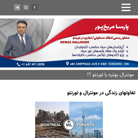
مونترال بهتره يا تورنتو ؟!
تفاوتهای زندگى در مونترال و تورنتو