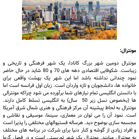
مونترال:
مونترال دومین شهر بزرگ کانادا، یک شهر فرهنگی و تاریخی و
زیباست. شکوفایی اقتصادی دهه های 70 و 80 شاید در حال حاضر
نمود چندانی نداشته باشد اما این شهر یک بهشت واقعی برای
خانواده ها، دانشجویان و تازه واردان است. زبان اول فرانسه است اما
با دانستن انگلیسی تمام نیازهای شما برآورده می شود چراکه مونترالی
ها (بخصوص نسل زیر 50 سال) به انگلیسی تسلط کامل دارند.
مونترال به لحاظ پیشینه آن مرکز فرهنگی و هنری شمال شرق آمریکا
است. نمود آن را می توان در معماری، سینما، موسیقی و نقاشی و
مجسمه سازی بوضوح دید. هرساله فستیوالهای مختلفی را پذیرا است
و افراد زیادی از گوشه و کنار دنیا برای شرکت در برنامه های مختلف
به مونترال میایند. مونترال یک شهر توریستی است و در فصل گرما