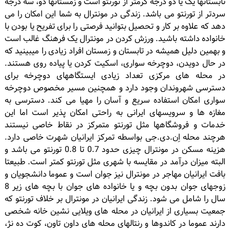
تابستانها یک یا دو درجه گرمتر از تورنتو است و زمستانها دو، سه درجه
سردتر از تورنتو می باشد. زندگی در مونترال به شما این امکان را می
دهد که علاوه بر کار و تحصیل بتوانید فرصتی را برای تفریح یا بودن با
خانواده داشته باشید. ورزش کردن در مونترال یک فرهنگ غالب است
و بهمین دلیل همیشه در تابستان و زمستان افراد زیادی را میبینید که
در حال دویدن، دوچرخه سواری، اسکیت کردن یا پیاده روی هستند.
در محله های مرکزی تعداد زیادی ایستگاههای دوچرخه برای
دسترسی شهروندان وجود دارد و همچنین مسیر مخصوص دوچرخه
سواری امکان استفاده سریع و آسان را مهیا می کند. دسترسی به
مغازه ها و سرویسهای ایرانی به راحتی امکان پذیر است اما این
خدمات و فروشگاهها مثل تورنتو متمرکز در نقاط خاصی نیستند
هرچند محله اِن.دی.جی بواسطه تمرکز ایرانیان شهرت خاصی دارد.
هزینه مسکن در مونترال چیزی حدود 0.7 تا 0.8 تورنتو می باشد و
البته میزان درآمد در مقایسه با شهری مثل تورنتو کمتر است. طبیعتا
بافت ایرانیان مهاجر در مونترال نیز جوان است و عموما دانشجویان و
زوجهای جوان بدون بچه و یا خانواده های جوان با بچه های زیر 8
سال را شامل می شود. زندگی ایرانیان در مونترال بر خلاف تورنتو که
جمعیت بسیاری از ایرانیان در محله های ویلایی نشین خانه شخصی
دارند عموما در کاندوها و رنتالهای محله های داون تاون، کوت ده نژ،