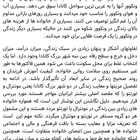
ونکوور آنها را به غربی ترین سواحل کانادا سوق می دهد. بسیاری آب
و هوای ونکوور را مناسب خود میدانند و بسیاری روزهای بارانی مداوم
آن را غم انگیز توصیف می کنند. بسیاری از خانواده ها از هزینه های
بالای زندگی در ونکوور شکوه می کنند در حالیکه بسیاری دیگر زندگی
در ونکوور را یک فرصت طلایی برای خود میدانند.
تفاوتهای آشکار و پنهان زیادی در سبک زندگی، میزان درآمد، میزان
دخل و خرج و سطح رفاه بین سه شهر بزرگ کانادا وجود دارد. اما یک
انتخاب غلط برای محل سکونت باعث می شود همین فاکتورها به طور
غیر مستقیم روی سلامت روانی خانواده، کیفیت آموزش فرزندان و
روند صحیح زندگی در سایر ابعاد آن تأثیرگذار باشد. در ادامه به
تفصیل مزیتها و معایب زندگی در دو شهر بزرگ کانادا یعنی مونترال و
تورنتو را که مقصد اصلی بیشتر ایرانیان مهاجر هستند مورد بررسی
قرار میدهیم. دلیل نگاشتن این نوشتار این است که همواره خانواده
های زیادی بین زندگی در مونترال یا تورنتو مردد هستند و این مشمول
هر دو گروه مستقر در تورنتو و مونترال میگردد. نکته مهم این است
که تعریف مزایا و معایب بسته با بافت فرهنگی و مالی و اجتماعی
خانواده ها و همچنین سن اعصای خانواده متفاوت است، همچنین
اینکه خانواده چه طرحها و برنامه های کوتاه مدت و میان مدتی برای