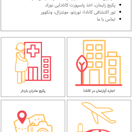
پكيج زايمان، اخذ پاسپورت كانادايى نوزاد
تور اكتشافى كانادا؛ تورنتو، مونترال، ونکوور
تماس با ما
اجاره آپارتمان در کانادا
پکیج مادران باردار