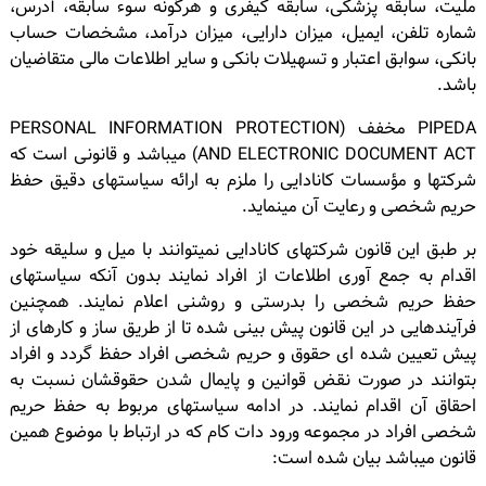
ملیت، سابقه پزشکی، سابقه کیفری و هرگونه سوء سابقه، آدرس،
شماره تلفن، ایمیل، میزان دارایی، میزان درآمد، مشخصات حساب
بانکی، سوابق اعتبار و تسهیلات بانکی و سایر اطلاعات مالی متقاضیان
باشد.
PIPEDA مخفف (PERSONAL INFORMATION PROTECTION
AND ELECTRONIC DOCUMENT ACT) میباشد و قانونی است که
شرکتها و مؤسسات کانادایی را ملزم به ارائه سیاستهای دقیق حفظ
حریم شخصی و رعایت آن مینماید.
بر طبق این قانون شرکتهای کانادایی نمیتوانند با میل و سلیقه خود
اقدام به جمع آوری اطلاعات از افراد نمایند بدون آنکه سیاستهای
حفظ حریم شخصی را بدرستی و روشنی اعلام نمایند. همچنین
فرآیندهایی در این قانون پیش بینی شده تا از طریق ساز و کارهای از
پیش تعیین شده ای حقوق و حریم شخصی افراد حفظ گردد و افراد
بتوانند در صورت نقض قوانین و پایمال شدن حقوقشان نسبت به
احقاق آن اقدام نمایند. در ادامه سیاستهای مربوط به حفظ حریم
شخصی افراد در مجموعه ورود دات کام که در ارتباط با موضوع همین
قانون میباشد بیان شده است: