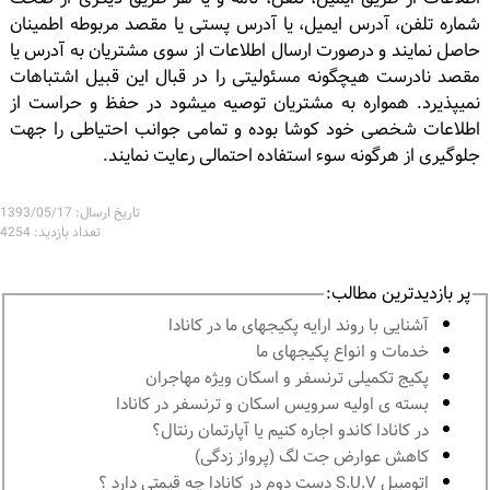
شماره تلفن، آدرس ایمیل، یا آدرس پستی یا مقصد مربوطه اطمینان
حاصل نمایند و درصورت ارسال اطلاعات از سوی مشتریان به آدرس یا
مقصد نادرست هیچگونه مسئولیتی را در قبال این قبیل اشتباهات
نمیپذیرد. همواره به مشتریان توصیه میشود در حفظ و حراست از
اطلاعات شخصی خود کوشا بوده و تمامی جوانب احتیاطی را جهت
جلوگیری از هرگونه سوء استفاده احتمالی رعایت نمایند.
تاریخ ارسال: 1393/05/17
تعداد بازدید: 4254
پر بازدیدترین مطالب:
آشنايى با روند ارايه پكيجهاى ما در كانادا
خدمات و انواع پكيجهاى ما
پكيج تكميلى ترنسفر و اسكان ويژه مهاجران
بسته ی اولیه سرویس اسکان و ترنسفر در کانادا
در كانادا کاندو اجاره كنيم يا آپارتمان رنتال؟
کاهش عوارض جت لگ (پرواز زدگی)
اتومبیل S.U.V دست دوم در كانادا چه قيمتى دارد ؟