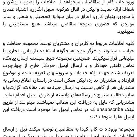
ورود دات کام از متقاضیان میخواهد تا اطلاعات را بصورت روشن و
شفاف ارائه نمایند و لیکن در قبال هرگونه سهل انگاری، اشتباه عمدی
یا سهوی، پنهان کاری، اغراق در بیان سوابق تحصیلی و شغلی و سایر
مواردی که قصوری متوجه متقاضی میباشد هیچ مسئولیتی را
نمیپذیرد.
کلیه اطلاعات مربوط به کاربران و مشتریان توسط مجموعه حفاظت و
حراست میشوند و هرگز مورد هیچگونه استفاده بازاریابی، تجاری یا
تبلیغاتی قرار نمیگیرند. همچنین مجموعه هیچ سیستم ارسال پیامک،
تماس تلفنی خودکار و یا ارسال ایمیل خودکار خارج از چهارچوب
تعریف شده جهت ارائه خدمات و سرویسهای تعریف شده و موضوع
قرارداد با مشتریان ندارد، لیکن ممکن است در راستای اطلاع رسانی به
مشتریان هر از گاهی نسبت به ارسال خبرنامه ها، مقالات، گزارشها و
سایر مطالب مندرج در رسانه‌های وابسته از طریق ایمیل اقدام نماید.
مشتریانی که مایل به دریافت این مطالب نمیباشند میتوانند از طریق
لینک unsubscribe که در تمامی ایمیل ها موجود است دریافت این
ایمیل ها را متوقف کنند.
مجموعه ورود دات کام اکیدا به متقاضیان توصیه میکند قبل از ارسال
اطلاعات از طریق ایمیل، تلفن، نامه و یا هر طریق دیگری از صحت