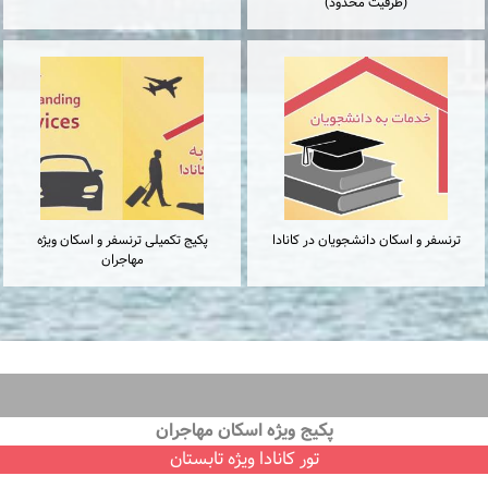
(ظرفیت محدود)
ترنسفر و اسكان دانشجويان در كانادا
پكيج تكميلى ترنسفر و اسكان ويژه
مهاجران
پكيج ويژه اسكان مهاجران
تور كانادا ویژه تابستان