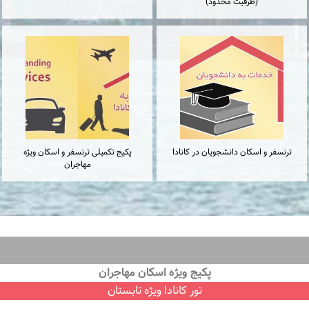
(ظرفیت محدود)
ترنسفر و اسكان دانشجويان در كانادا
پكيج تكميلى ترنسفر و اسكان ويژه
مهاجران
پكيج ويژه اسكان مهاجران
تور كانادا ویژه تابستان