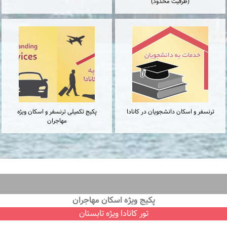
(ظرفیت محدود)
ترنسفر و اسكان دانشجويان در كانادا
پكيج تكميلى ترنسفر و اسكان ويژه
مهاجران
پكيج ويژه اسكان مهاجران
تور كانادا ویژه تابستان