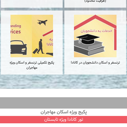
(ظرفیت محدود)
ترنسفر و اسكان دانشجويان در كانادا
پكيج تكميلى ترنسفر و اسكان ويژه
مهاجران
پكيج ويژه اسكان مهاجران
تور كانادا ویژه تابستان