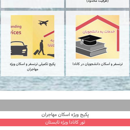
(ظرفیت محدود)
ترنسفر و اسكان دانشجويان در كانادا
پكيج تكميلى ترنسفر و اسكان ويژه
مهاجران
پكيج ويژه اسكان مهاجران
تور كانادا ویژه تابستان