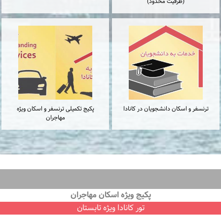
(ظرفیت محدود)
ترنسفر و اسكان دانشجويان در كانادا
پكيج تكميلى ترنسفر و اسكان ويژه
مهاجران
پكيج ويژه اسكان مهاجران
تور كانادا ویژه تابستان