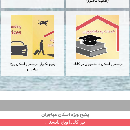
(ظرفیت محدود)
ترنسفر و اسكان دانشجويان در كانادا
پكيج تكميلى ترنسفر و اسكان ويژه
مهاجران
پكيج ويژه اسكان مهاجران
تور كانادا ویژه تابستان